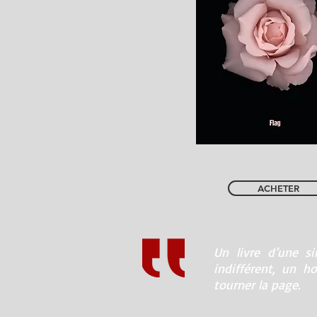
ACHETER
Un livre d’une s
indifférent, un 
tourner la page.