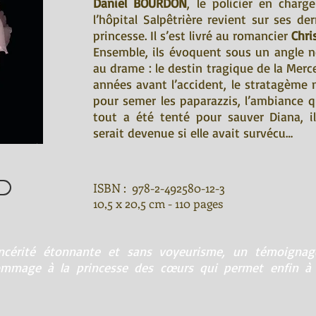
Daniel BOURDON
, le policier en charg
l’hôpital Salpêtrière revient sur ses de
princesse. Il s’est livré au romancier
Chr
Ensemble, ils évoquent sous un angle n
au drame : le destin tragique de la Mer
années avant l’accident, le stratagème 
pour semer les paparazzis, l’ambiance qu
tout a été tenté pour sauver Diana, i
serait devenue si elle avait survécu…
ISBN : 978-2-492580-12-3
10,5 x 20,5 cm - 110 pages
incérité étonnante et sans voyeurisme, un témoignag
hommage à la princesse des cœurs qui permet enfin 