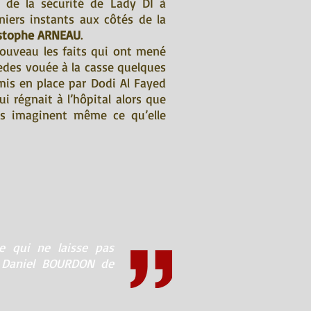
e de la sécurité de Lady DI à
rniers instants aux côtés de la
istophe ARNEAU
.
ouveau les faits qui ont mené
cedes vouée à la casse quelques
mis en place par Dodi Al Fayed
i régnait à l’hôpital alors que
ls imaginent même ce qu’elle
e qui ne laisse pas
à Daniel BOURDON de