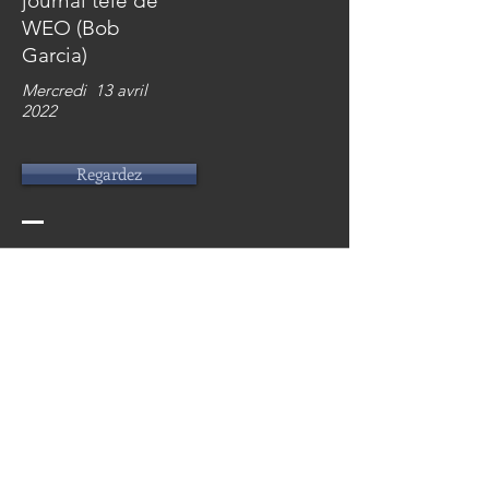
journal télé de
WEO (Bob
Garcia)
Mercredi 13 avril
2022
Regardez