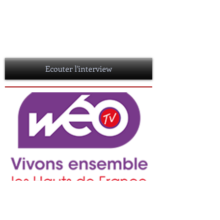
05 SEPTEMBRE 2016
Si on sortait : allez on garde un livre sur son
chevet qui parle du nord : Nul ne doit savoir
ed. ravet Anceau, un polar signé Christophe
Arneau
Ecouter l'interview
Christophe ARNEAU sur la chaine
locale WEO
31 Mai 2016