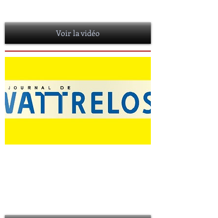
Sur WEO, pour parler d'Humeurs Noires, la
librairie lilloise 100% polars.
Voir la vidéo
CHRISTOPHE ARNEAU, UN SUCCES
"IRREVERSIBLE"
13 mars 2016
Pour un premier roman, c'est un coup de
maître. Christophe Arneau, auteur du polar
Irréversible
, connaît déjà le succès...