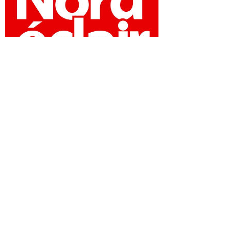
Pour son premier polar, il a
commencé par la fin
10 Novembre 2015
Il a d'abord imaginé cette "belle fin pour un
polar". A 43 ans, le Wattrelosien Christophe
Arneau de son nom de plume signe son
premier roman intitulé "Irréversible" dans la
collection Polars en Nord (Ravet-Anceau), une
enquête au coeur de la métropole...
Lire l'article