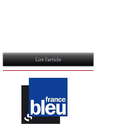
RENTREE LITTERAIRE EN TOUTE
FRAICHEUR CHEZ RAVET-ANCEAU
04 octobre 2016
Portées par un bel été indien, les éditions
Ravet-Anceau sortent quatre nouveaux titres
pour saluer la rentrée littéraire. Surprise : deux
d’entre eux ne sont pas des romans policiers.
Lire l'article
Interview sur France Bleu