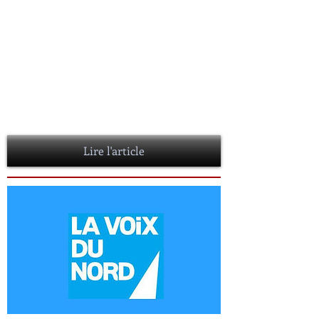
CHRONIQUE DE NUL NE DOIT
SAVOIR DE CHRISTOPHE ARNEAU
03 novembre 2016
Je vais m’attarder comme je le fais
habituellement sur la couverture qui je dois
dire est très représentative du roman. Elle
attire le regard et, est très bien adaptée au
thème de par ses teintes sombres et
écarlates…
Lire l'article