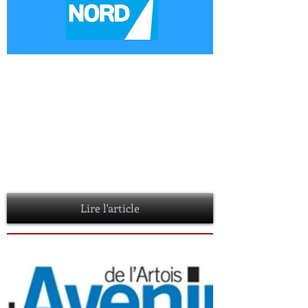
TROIS AUTEURS DE POLARS A LA
BIDOTHEQUE
Lundi 06 MARS 2017
Ce vendredi, quelques auteurs de romans
policiers étaient conviés à venir rencontrer les
lecteurs lors d'un "apéro polar" organisé par la
BidOthèque, avec les Editions Ravet-
Anceau qui publient la collection Polars en
Nord.
Lire l'article