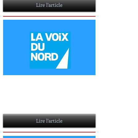
Lire l'article
Bondues : Immersion en images dans
le salon du livre...
13 Mars 2016
Le 18e salon du livre, comme ses
prédécesseurs...
Lire l'article