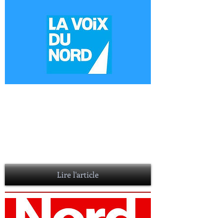
Un premier polar "made in Nord"
pour Christophe Arneau
10 Novembre 2015
Lisa Ekdhal en musique en fond sonore. C'est
au salon de son domicile Wattrelosien que
nous rencontrons Christophe Arneau, auteur
d'
Irréversible,
un polar made in Nord...
Lire l'article