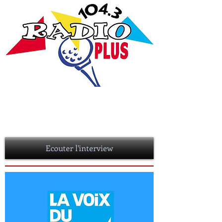
Interview Radio Plus
MERCREDI 27 JUIN 2018
Intreview de Christophe Arneau lors de
l'émission "La vie des livres"
Ecouter l'interview